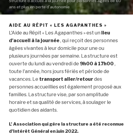
Structure d'accueil à la journée pour personnes âgées de 60
ans et plus en perte d'autonomie
AIDE AU RÉPIT « LES AGAPANTHES »
L'Aide au Répit « Les Agapanthes » est un
lieu
d'accueil à la journée
, qui reçoit des personnes
âgées vivantes à leur domicile pour une ou
plusieurs journées par semaine.
La structure est
ouverte du lundi au vendredi de
9h00 à 17h00
,
toute l'année, hors jours fériés et période de
vacances.
Le
transport aller/retour
des
personnes accueillies est également proposé aux
familles.
La structure vise, par son amplitude
horaire et sa qualité de services, à soulager le
quotidien des aidants.
L' Association qui gère la structure a été reconnue
d'Intérêt Général en juin 2022.